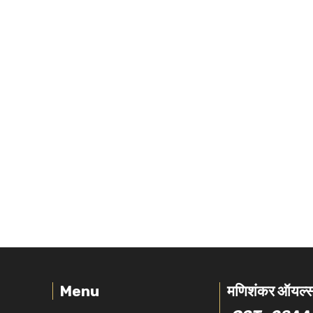
Menu
मणिशंकर ऑयल्स 